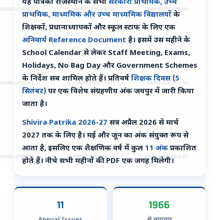
यह पत्रिका राजस्थान के सभी
सरकारी प्राथमिक, उच्च
www.shivira.in
www.shivira.in
www.shivira.in
प्राथमिक, माध्यमिक और उच्च माध्यमिक विद्यालयों
के
शिक्षकों, प्रधानाध्यापकों और स्कूल स्टाफ के लिए एक
अनिवार्य Reference Document
है। इसमें उस महीने के
School Calendar से लेकर Staff Meeting, Exams,
Holidays, No Bag Day और Government Schemes
के निर्देश सब शामिल होते हैं। प्रतिवर्ष
शिक्षक दिवस (5
www.shivira.in
www.shivira.in
www.shivira.in
सितंबर)
पर एक विशेष संग्रहणीय अंक जयपुर में जारी किया
जाता है।
Shivira Patrika 2026-27
सत्र अप्रैल 2026 से मार्च
2027 तक के लिए है। मई और जून का अंक संयुक्त रूप से
आता है, इसलिए एक शैक्षणिक वर्ष में कुल
11 अंक
प्रकाशित
www.shivira.in
www.shivira.in
www.shivira.in
होते हैं। नीचे सभी महीनों की PDF एक जगह मिलेगी।
11
1966
Annual Issues
से लगातार