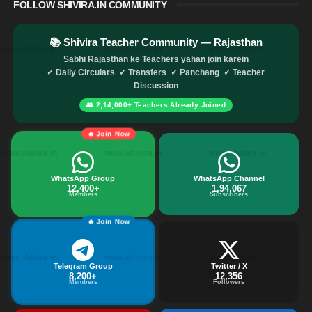
FOLLOW SHIVIRA.IN COMMUNITY
📚 Shivira Teacher Community — Rajasthan
www.shivira.in
www.shivira.in
www.shivira.in
Sabhi Rajasthan ke Teachers yahan join karein
✓ Daily Circulars ✓ Transfers ✓ Panchang ✓ Teacher
Discussion
👥 2,14,000+ Teachers Already Joined
🔥 Join Now
www.shivira.in
www.shivira.in
www.shivira.in
WhatsApp Group
WhatsApp Channel
12,400+
1,94,067
Members
Subscribers
🔥 Join Now
www.shivira.in
www.shivira.in
www.shivira.in
Telegram Group
Twitter / X
8,200+
12,356
Members
Followers