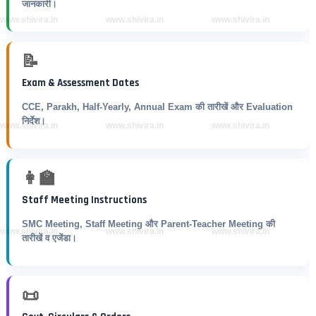
जानकारी।
www.shivira.in
www.shivira.in
www.shivira.in
📝
Exam & Assessment Dates
CCE, Parakh, Half-Yearly, Annual Exam की तारीखें और Evaluation
निर्देश।
www.shivira.in
www.shivira.in
www.shivira.in
👩‍🏫
Staff Meeting Instructions
SMC Meeting, Staff Meeting और Parent-Teacher Meeting की
www.shivira.in
www.shivira.in
www.shivira.in
तारीखें व एजेंडा।
📜