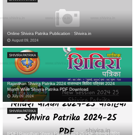
www.shivira.in
www.shivira.in
www.shivira.in
Online Shivira Patrika Publication : Shivira.in
August 09, 2024
SHIVIRA PATRIKA
www.shivira.in
www.shivira.in
www.shivira.in
Rajasthan Shivira Patrika 2024 राजस्थान शिविरा पत्रिका 2024
Month Wise Shivira Patrika PDF Download
July 09, 2024
www.shivira.in
www.shivira.in
www.shivira.in
SHIVIRA PATRIKA
[PDF] Rajasthan Shivira Patrika 2024-25 PDF राजस्थान शिविरा