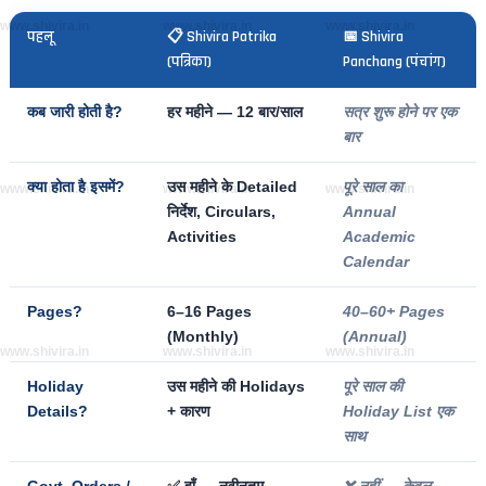
www.shivira.in
www.shivira.in
www.shivira.in
पहलू
📋 Shivira Patrika
📅 Shivira
(पत्रिका)
Panchang (पंचांग)
हर महीने
— 12 बार/साल
सत्र शुरू होने पर
एक
कब जारी होती है?
बार
उस महीने के Detailed
पूरे साल का
क्या होता है इसमें?
www.shivira.in
www.shivira.in
www.shivira.in
निर्देश, Circulars,
Annual
Activities
Academic
Calendar
6–16 Pages
40–60+ Pages
Pages?
(Monthly)
(Annual)
www.shivira.in
www.shivira.in
www.shivira.in
उस महीने की Holidays
पूरे साल की
Holiday
+ कारण
Holiday List एक
Details?
साथ
✅ हाँ — नवीनतम
❌ नहीं — केवल