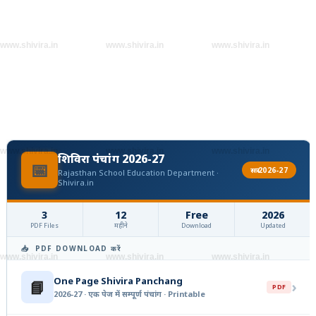
www.shivira.in
www.shivira.in
www.shivira.in
www.shivira.in
www.shivira.in
www.shivira.in
शिविरा पंचांग 2026-27
📅
सत्र 2026-27
Rajasthan School Education Department ·
Shivira.in
3
12
Free
2026
PDF Files
महीने
Download
Updated
📥 PDF DOWNLOAD करें
www.shivira.in
www.shivira.in
www.shivira.in
One Page Shivira Panchang
📘
›
PDF
2026-27 · एक पेज में सम्पूर्ण पंचांग · Printable