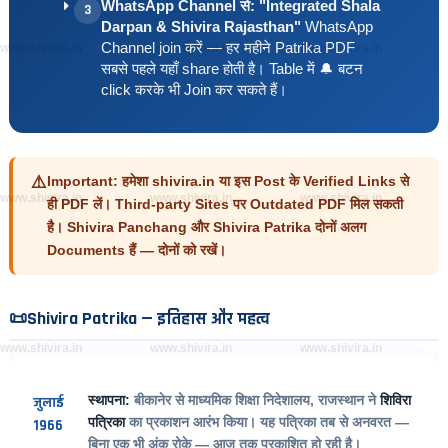
WhatsApp Channel से:
"Integrated Shala
3
Darpan & Shivira Rajasthan"
WhatsApp
Channel join करें — हर महीने Patrika PDF
www.shivira.in
www.shivira.in
www.shivira.in
सबसे पहले यहाँ share होती है। Table में 🔔 बटन
click करके भी Join कर सकते हैं।
⚠️
Important:
हमेशा shivira.in या इस Post के Verified Links से
www.shivira.in
www.shivira.in
www.shivira.in
ही PDF लें। Third-party Sites पर Outdated PDF मिल सकती
है। Shivira Panchang और Shivira Patrika दोनों अलग
Documents हैं — दोनों को रखें।
📜
Shivira Patrika — इतिहास और महत्व
www.shivira.in
www.shivira.in
www.shivira.in
स्थापना:
बीकानेर से माध्यमिक शिक्षा निदेशालय, राजस्थान ने
शिविरा
जुलाई
पत्रिका
का प्रकाशन आरंभ किया। यह पत्रिका तब से अनवरत —
1966
बिना एक भी अंक रोके — आज तक प्रकाशित हो रही है।