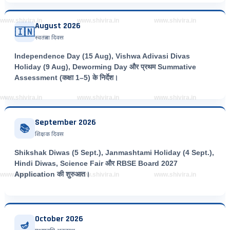
www.shivira.in
www.shivira.in
www.shivira.in
August 2026
🇮🇳
स्वतंत्रता दिवस
Independence Day (15 Aug), Vishwa Adivasi Divas
Holiday (9 Aug), Deworming Day और प्रथम Summative
Assessment (कक्षा 1–5) के निर्देश।
www.shivira.in
www.shivira.in
www.shivira.in
September 2026
📚
शिक्षक दिवस
Shikshak Diwas (5 Sept.), Janmashtami Holiday (4 Sept.),
Hindi Diwas, Science Fair और RBSE Board 2027
Application की शुरुआत।
www.shivira.in
www.shivira.in
www.shivira.in
October 2026
🪔