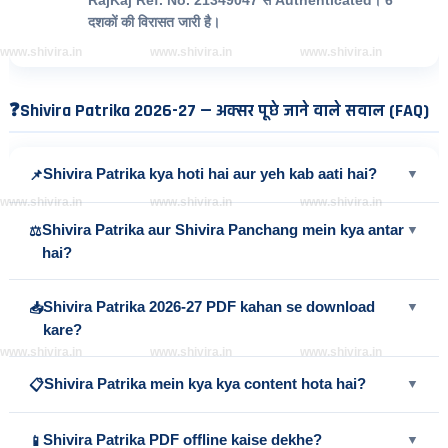
दशकों की विरासत जारी है।
www.shivira.in
www.shivira.in
www.shivira.in
❓
Shivira Patrika 2026-27 — अक्सर पूछे जाने वाले सवाल (FAQ)
Shivira Patrika kya hoti hai aur yeh kab aati hai?
▼
📌
www.shivira.in
www.shivira.in
www.shivira.in
Shivira Patrika aur Shivira Panchang mein kya antar
▼
⚖️
hai?
Shivira Patrika 2026-27 PDF kahan se download
▼
📥
kare?
www.shivira.in
www.shivira.in
www.shivira.in
Shivira Patrika mein kya kya content hota hai?
▼
📋
Shivira Patrika PDF offline kaise dekhe?
▼
📱