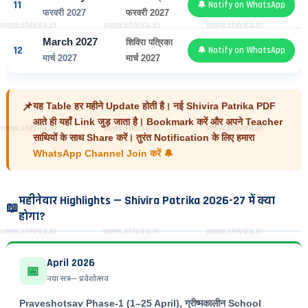
11
🔔 Notify on WhatsApp
फरवरी 2027
फरवरी 2027
www.shivira.in
www.shivira.in
www.shivira.in
March 2027
शिविरा पत्रिका
12
🔔 Notify on WhatsApp
मार्च 2027
मार्च 2027
📌
यह Table हर महीने Update होती है। नई Shivira Patrika PDF
आते ही यहाँ Link जुड़ जाता है।
Bookmark करें
और अपने Teacher
www.shivira.in
www.shivira.in
www.shivira.in
साथियों के साथ Share करें। तुरंत Notification के लिए हमारा
WhatsApp Channel Join करें 🔔
महीनेवार Highlights — Shivira Patrika 2026-27 में क्या
📖
होगा?
www.shivira.in
www.shivira.in
www.shivira.in
April 2026
📅
नया सत्र — प्रवेशोत्सव
Praveshotsav Phase-1
(1–25 April), ग्रीष्मकालीन School