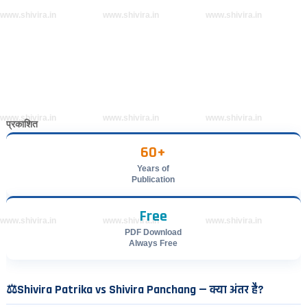
www.shivira.in
www.shivira.in
www.shivira.in
www.shivira.in
www.shivira.in
www.shivira.in
प्रकाशित
60+
Years of
Publication
Free
www.shivira.in
www.shivira.in
www.shivira.in
PDF Download
Always Free
⚖️
Shivira Patrika vs Shivira Panchang — क्या अंतर है?