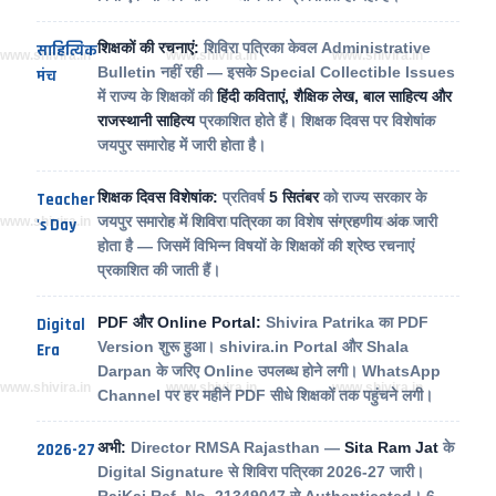
शिक्षकों की रचनाएं:
शिविरा पत्रिका केवल Administrative
साहित्यिक
www.shivira.in
www.shivira.in
www.shivira.in
Bulletin नहीं रही — इसके Special Collectible Issues
मंच
में राज्य के शिक्षकों की
हिंदी कविताएं, शैक्षिक लेख, बाल साहित्य और
राजस्थानी साहित्य
प्रकाशित होते हैं। शिक्षक दिवस पर विशेषांक
जयपुर समारोह में जारी होता है।
शिक्षक दिवस विशेषांक:
प्रतिवर्ष
5 सितंबर
को राज्य सरकार के
Teacher
जयपुर समारोह में शिविरा पत्रिका का विशेष संग्रहणीय अंक जारी
www.shivira.in
www.shivira.in
www.shivira.in
's Day
होता है — जिसमें विभिन्न विषयों के शिक्षकों की श्रेष्ठ रचनाएं
प्रकाशित की जाती हैं।
PDF और Online Portal:
Shivira Patrika का PDF
Digital
Version शुरू हुआ। shivira.in Portal और Shala
Era
Darpan के जरिए Online उपलब्ध होने लगी। WhatsApp
www.shivira.in
www.shivira.in
www.shivira.in
Channel पर हर महीने PDF सीधे शिक्षकों तक पहुंचने लगी।
अभी:
Director RMSA Rajasthan —
Sita Ram Jat
के
2026-27
Digital Signature से शिविरा पत्रिका 2026-27 जारी।
RajKaj Ref. No. 21349047 से Authenticated। 6