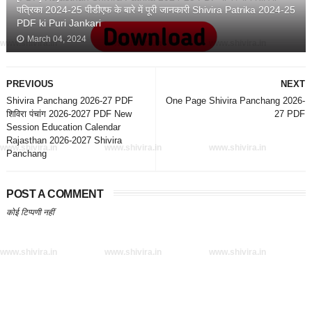
पत्रिका 2024-25 पीडीएफ के बारे में पूरी जानकारी Shivira Patrika 2024-25
PDF ki Puri Jankari
March 04, 2024
www.shivira.in
www.shivira.in
www.shivira.in
PREVIOUS
NEXT
Shivira Panchang 2026-27 PDF
One Page Shivira Panchang 2026-
शिविरा पंचांग 2026-2027 PDF New
27 PDF
Session Education Calendar
Rajasthan 2026-2027 Shivira
www.shivira.in
www.shivira.in
www.shivira.in
Panchang
POST A COMMENT
कोई टिप्पणी नहीं
www.shivira.in
www.shivira.in
www.shivira.in