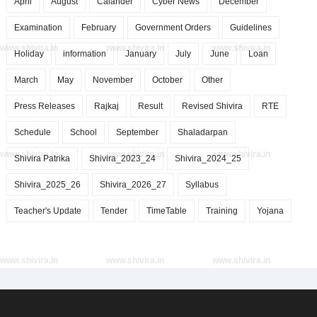
April
August
Calander
Cyber News
December
Examination
February
Government Orders
Guidelines
www.shivira.in
www.shivira.in
www.shivira.in
Holiday
information
January
July
June
Loan
March
May
November
October
Other
Press Releases
Rajkaj
Result
Revised Shivira
RTE
Schedule
School
September
Shaladarpan
www.shivira.in
www.shivira.in
www.shivira.in
Shivira Patrika
Shivira_2023_24
Shivira_2024_25
Shivira_2025_26
Shivira_2026_27
Syllabus
Teacher's Update
Tender
TimeTable
Training
Yojana
www.shivira.in
www.shivira.in
www.shivira.in