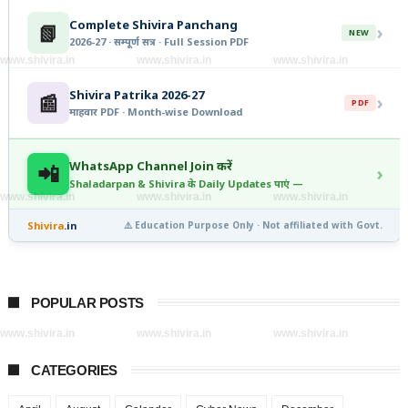
Complete Shivira Panchang
📗
›
NEW
2026-27 · सम्पूर्ण सत्र · Full Session PDF
www.shivira.in
www.shivira.in
www.shivira.in
Shivira Patrika 2026-27
📰
›
PDF
माहवार PDF · Month-wise Download
WhatsApp Channel Join करें
📲
›
Shaladarpan & Shivira के Daily Updates पाएं —
www.shivira.in
www.shivira.in
www.shivira.in
Shivira
.in
⚠️ Education Purpose Only · Not affiliated with Govt.
POPULAR POSTS
www.shivira.in
www.shivira.in
www.shivira.in
CATEGORIES