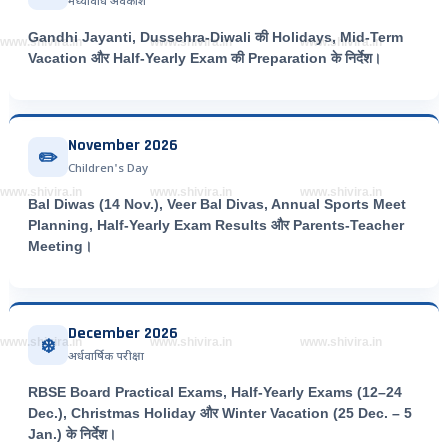
मध्यावधि अवकाश
Gandhi Jayanti, Dussehra-Diwali की Holidays, Mid-Term
www.shivira.in
www.shivira.in
www.shivira.in
Vacation और Half-Yearly Exam की Preparation के निर्देश।
November 2026
✏️
Children's Day
www.shivira.in
www.shivira.in
www.shivira.in
Bal Diwas (14 Nov.), Veer Bal Divas, Annual Sports Meet
Planning, Half-Yearly Exam Results और Parents-Teacher
Meeting।
December 2026
❄️
www.shivira.in
www.shivira.in
www.shivira.in
अर्धवार्षिक परीक्षा
RBSE Board Practical Exams, Half-Yearly Exams (12–24
Dec.), Christmas Holiday और Winter Vacation (25 Dec. – 5
Jan.) के निर्देश।