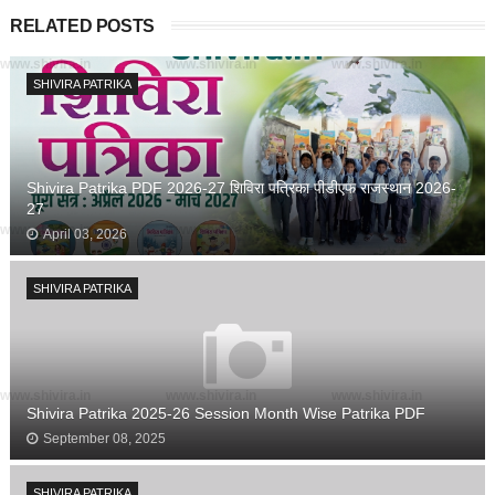
RELATED POSTS
www.shivira.in
www.shivira.in
www.shivira.in
SHIVIRA PATRIKA
Shivira Patrika PDF 2026-27 शिविरा पत्रिका पीडीएफ राजस्थान 2026-
27
www.shivira.in
www.shivira.in
www.shivira.in
April 03, 2026
SHIVIRA PATRIKA
www.shivira.in
www.shivira.in
www.shivira.in
Shivira Patrika 2025-26 Session Month Wise Patrika PDF
September 08, 2025
SHIVIRA PATRIKA