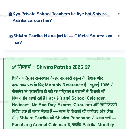
Kya Private School Teachers ke liye bhi Shivira
▼
🏫
www.shivira.in
www.shivira.in
www.shivira.in
Patrika zaroori hai?
Shivira Patrika kis ne jari ki — Official Source kya
▼
✍️
hai?
www.shivira.in
www.shivira.in
www.shivira.in
✅ निष्कर्ष — Shivira Patrika 2026-27
शिविरा पत्रिका
राजस्थान के हर सरकारी स्कूल के शिक्षक और
प्रधानाध्यापक के लिए Monthly Reference है।
जुलाई 1966 से
बीकानेर
से प्रकाशित हो रही यह पत्रिका 6 दशकों से शिक्षकों की
विश्वसनीय साथी रही है। हर महीने इसमें School Calendar,
www.shivira.in
www.shivira.in
www.shivira.in
Holidays, No Bag Day, Exams, Circulars और सभी जरूरी
निर्देश एक ही जगह मिलते हैं — साथ ही शिक्षकों की कविताएं और लेख
भी।
Shivira Patrika
को
Shivira Panchang
से अलग रखें —
Panchang Annual Calendar है, जबकि Patrika Monthly